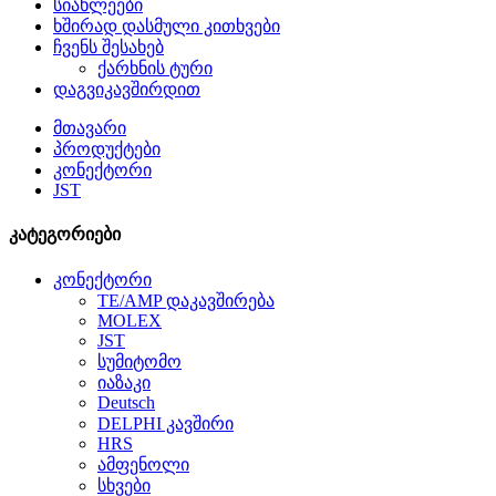
სიახლეები
ხშირად დასმული კითხვები
ჩვენს შესახებ
ქარხნის ტური
დაგვიკავშირდით
მთავარი
პროდუქტები
კონექტორი
JST
კატეგორიები
კონექტორი
TE/AMP დაკავშირება
MOLEX
JST
სუმიტომო
იაზაკი
Deutsch
DELPHI კავშირი
HRS
ამფენოლი
სხვები