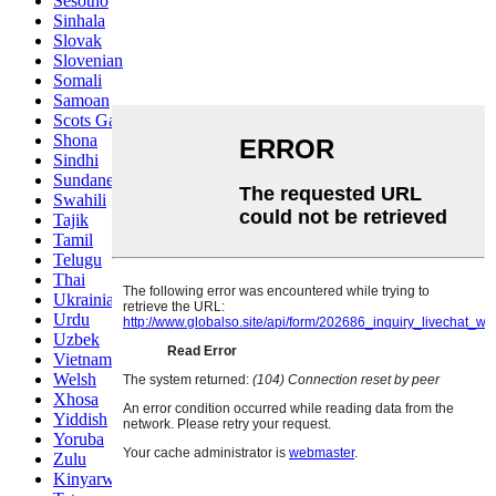
Sesotho
Sinhala
Slovak
Slovenian
Somali
Samoan
Scots Gaelic
Shona
Sindhi
Sundanese
Swahili
Tajik
Tamil
Telugu
Thai
Ukrainian
Urdu
Uzbek
Vietnamese
Welsh
Xhosa
Yiddish
Yoruba
Zulu
Kinyarwanda